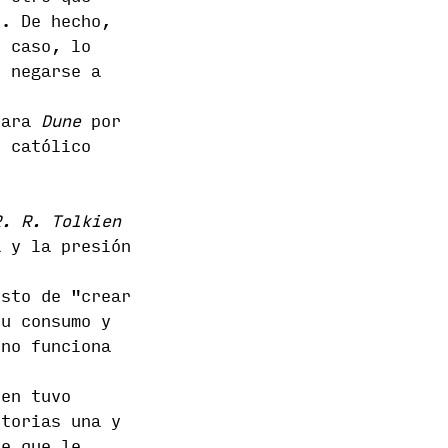
í. De hecho,
 caso, lo
y negarse a
stara
Dune
por
 católico
R. R. Tolkien
a y la presión
esto de "crear
su consumo y
 no funciona
en tuvo
storias una y