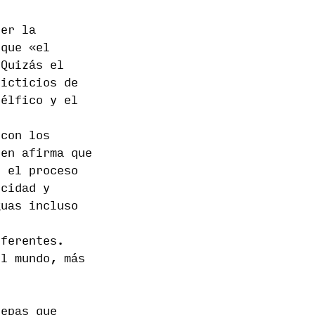
cer la
 que «el
 Quizás el
ficticios de
 élfico y el
 con los
ien afirma que
ó el proceso
icidad y
guas incluso
iferentes.
el mundo, más
sepas que