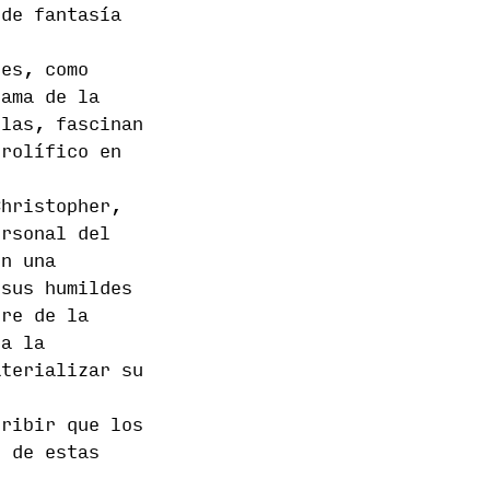
 de fantasía
res, como
ama de la
elas, fascinan
prolífico en
hristopher,
ersonal del
en una
 sus humildes
bre de la
la la
aterializar su
cribir que los
o de estas