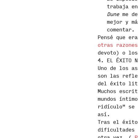
trabaja en
Dune
me de
mejor y má
comentar.
Pensé que er
otras razones
devoto) o los
4. EL ÉXITO N
Uno de los a
son las refle
del éxito lit
Muchos escrit
mundos íntimo
ridículo" se 
así.
Tras el éxit
dificultades 