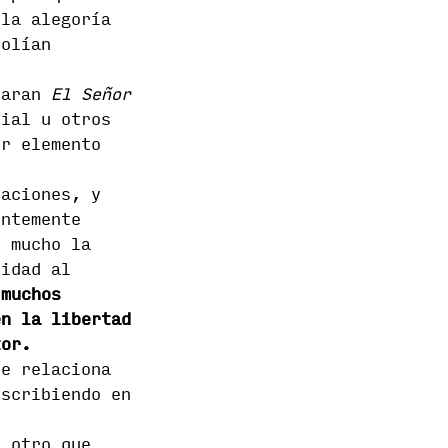
 la alegoría
solían
etaran
El Señor
ial u otros
er elemento
taciones, y
entemente
n mucho la
lidad al
 muchos
en la libertad
tor.
se relaciona
scribiendo en
n otro que