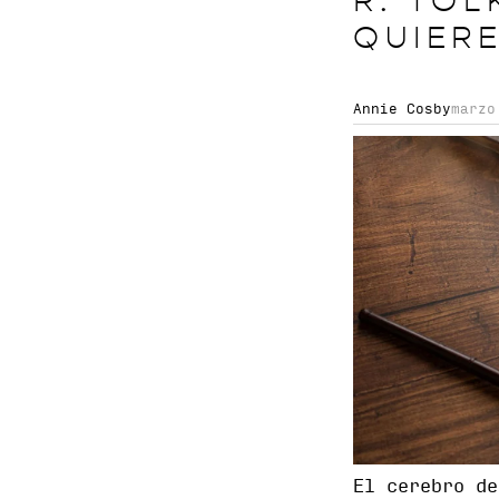
R. TO
QUIER
Annie Cosby
marzo
El cerebro d