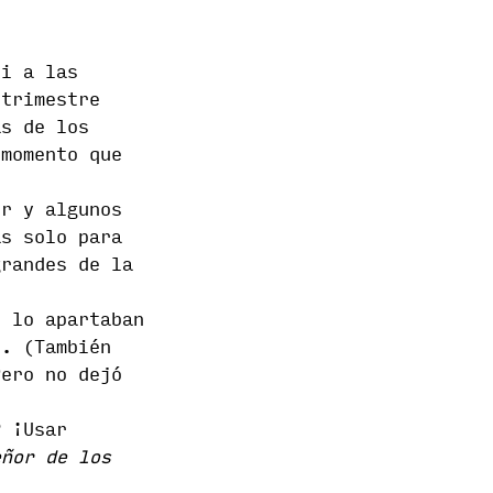
si a las
 trimestre
as de los
 momento que
ir y algunos
as solo para
randes de la
e lo apartaban
r. (También
ero no dejó
? ¡Usar
eñor de los