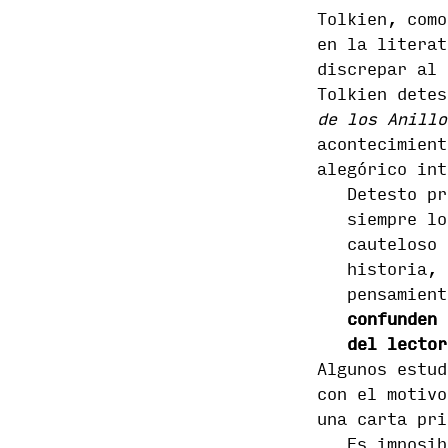
Tolkien, como
en la literat
discrepar al 
Tolkien dete
de los Anillo
acontecimient
alegórico int
Detesto pr
siempre lo
cauteloso 
historia, 
pensamien
confunden 
del lector
Algunos estud
con el motiv
una carta pri
Es imposib