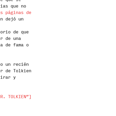
e que le
rias que no
as páginas de
n dejó un
torio de que
ir de una
da de fama o
 o un recién
or de Tolkien
pirar y
 R. TOLKIEN”]