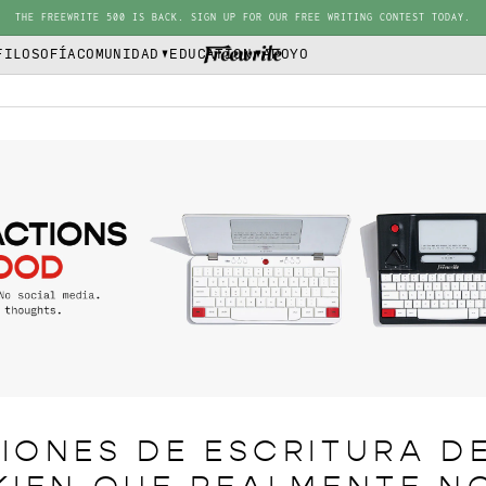
THE FREEWRITE 500 IS BACK. SIGN UP FOR OUR FREE WRITING CONTEST TODAY.
FILOSOFÍA
COMUNIDAD
EDUCATION
APOYO
IONES DE ESCRITURA DE 