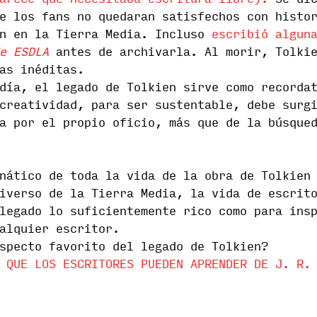
arece que necesitaba escritura libre).
Se dic
e los fans no quedaran satisfechos con histo
an en la Tierra Media. Incluso
escribió algun
e ESDLA
antes de archivarla. Al morir, Tolkie
as inéditas.
día, el legado de Tolkien sirve como recorda
creatividad, para ser sustentable, debe surg
a por el propio oficio, más que de la búsque
nático de toda la vida de la obra de Tolkien
iverso de la Tierra Media, la vida de escrit
legado lo suficientemente rico como para ins
alquier escritor.
specto favorito del legado de Tolkien?
 QUE LOS ESCRITORES PUEDEN APRENDER DE J. R.