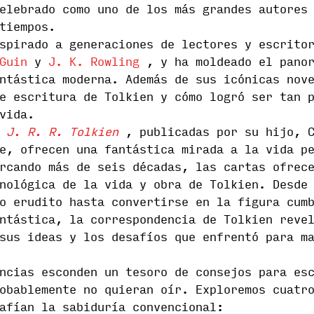
elebrado como uno de los más grandes autores
tiempos.
spirado a generaciones de lectores y escrito
Guin
y
J. K. Rowling
, y ha moldeado el panor
ntástica moderna. Además de sus icónicas nov
e escritura de Tolkien y cómo logró ser tan 
vida.
 J. R. R. Tolkien
, publicadas por su hijo, C
e, ofrecen una fantástica mirada a la vida p
rcando más de seis décadas, las cartas ofrec
nológica de la vida y obra de Tolkien. Desde
o erudito hasta convertirse en la figura cum
ntástica, la correspondencia de Tolkien reve
sus ideas y los desafíos que enfrentó para m
ncias esconden un tesoro de consejos para es
obablemente no quieran oír. Exploremos cuatr
afían la sabiduría convencional: