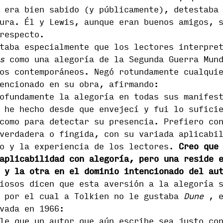
 era bien sabido (y públicamente), detestaba
ura. Él y Lewis, aunque eran buenos amigos, 
respecto.
staba especialmente que los lectores interpr
s
como una alegoría de la Segunda Guerra Mund
os contemporáneos. Negó rotundamente cualqui
encionado en su obra, afirmando:
ofundamente la alegoría en todas sus manifes
 he hecho desde que envejecí y fui lo sufici
como para detectar su presencia. Prefiero co
verdadera o fingida, con su variada aplicabi
to y la experiencia de los lectores.
Creo que
aplicabilidad con alegoría, pero una reside 
 y la otra en el dominio intencionado del au
iosos dicen que esta aversión a la alegoría 
o por el cual a Tolkien no le gustaba
Dune
, e
vada en 1966:
le que un autor que aún escribe sea justo co