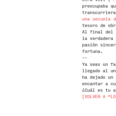
otra vez. (
P
preocupaba qu
transcurrier
una secuela
d
tesoro de obr
Al final del 
la verdadera 
pasión sincer
fortuna.
--
Ya seas un fa
llegado al un
ha dejado un 
encantar a cu
¿Cuál es tu a
[VOLVER A “LO