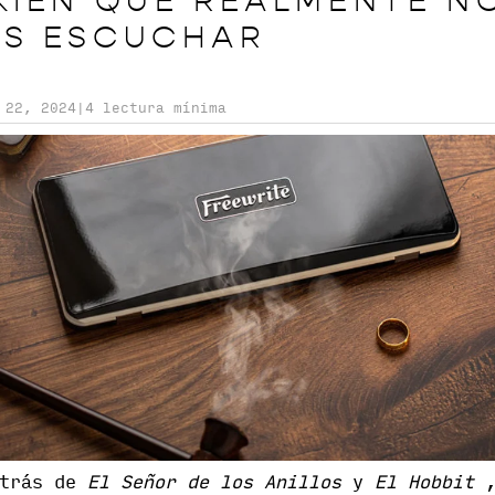
LKIEN QUE REALMENTE N
ES ESCUCHAR
 22, 2024
|
4 lectura mínima
etrás de
El Señor de los Anillos
y
El Hobbit
,