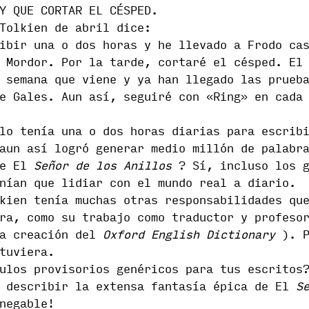
Y QUE CORTAR EL CÉSPED.
Tolkien de abril dice:
ibir una o dos horas y he llevado a Frodo ca
 Mordor. Por la tarde, cortaré el césped. El
 semana que viene y ya han llegado las prueb
e Gales. Aun así, seguiré con «Ring» en cada
lo tenía una o dos horas diarias para escrib
aun así logró generar medio millón de palabr
de El
Señor de los Anillos
? Sí, incluso los g
nían que lidiar con el mundo real a diario.
kien tenía muchas otras responsabilidades qu
ra, como su trabajo como traductor y profeso
 la creación del
Oxford English Dictionary
). P
tuviera.
ulos provisorios genéricos para tus escritos
a describir la extensa fantasía épica de El
S
negable!