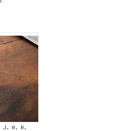
O
 J. R. R.