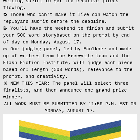
writing sprint to get the creative juices
flowing.
🔁 Those who can't make it live can
watch the
replay
and submit before the deadline.
📝 You'll have the weekend to finish and
submit
your 500-word story
based on the prompt by end
of day on Monday, August 17.
✏️ Our judging panel, led by Faulkner and made
up of writers from the Freewrite team and the
Flash Fiction Institute, will
judge each piece
based on: length (500 words), relevance to the
prompt, and creativity.
🥇 NEW THIS YEAR: The panel will select three
finalists, and then announce one grand prize
winner.
ALL WORK MUST BE SUBMITTED BY 11:59 P.M. EST ON
MONDAY, AUGUST 17.