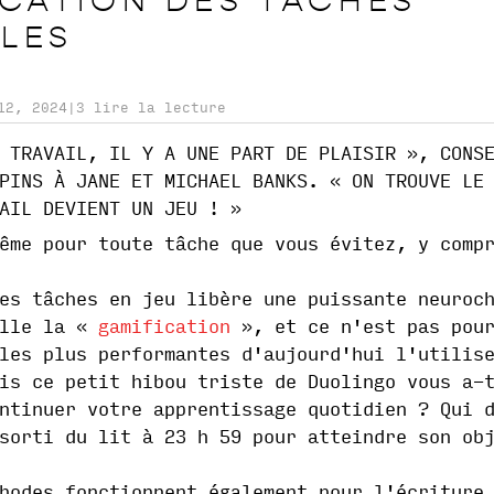
ICATION DES TÂCHES
ILES
12, 2024
|
3 lire la lecture
 TRAVAIL, IL Y A UNE PART DE PLAISIR », CONS
PINS À JANE ET MICHAEL BANKS. « ON TROUVE LE
AIL DEVIENT UN JEU ! »
ême pour toute tâche que vous évitez, y comp
es tâches en jeu libère une puissante neuroc
lle la «
gamification
», et ce n'est pas pour
les plus performantes d'aujourd'hui l'utilis
is ce petit hibou triste de Duolingo vous a-
ntinuer votre apprentissage quotidien ? Qui 
sorti du lit à 23 h 59 pour atteindre son ob
hodes fonctionnent également pour l'écriture