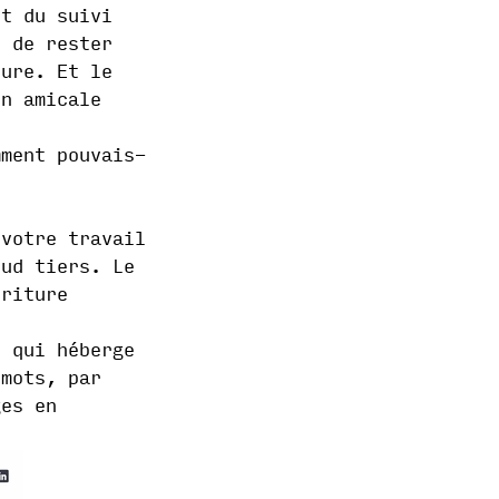
et du suivi
s de rester
ture. Et le
on amicale
mment pouvais-
votre travail
oud tiers. Le
criture
 qui héberge
 mots, par
ges en