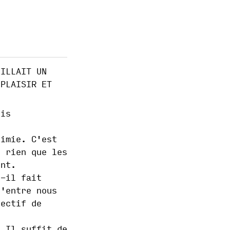
EILLAIT UN
 PLAISIR ET
ris
himie. C'est
 rien que les
ent.
t-il fait
d'entre nous
jectif de
. Il suffit de