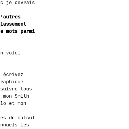
nc je devrais
d'autres
classement
de mots parmi
En voici
s écrivez
graphique
 suivre tous
à mon Smith-
ylo et mon
les de calcul
annuels les