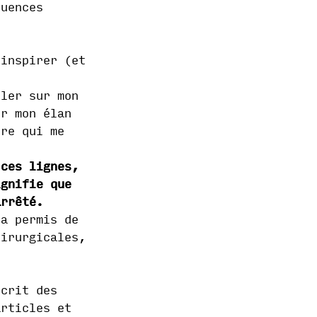
quences
 inspirer (et
ller sur mon
r mon élan
ère qui me
 ces lignes,
ignifie que
arrêté.
’a permis de
hirurgicales,
écrit des
articles et